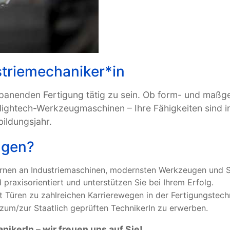
ustriemechaniker*in
r spanenden Fertigung tätig zu sein. Ob form- und maß
htech-Werkzeugmaschinen – Ihre Fähigkeiten sind in d
bildungsjahr.
ngen?
ernen an Industriemaschinen, modernsten Werkzeugen und 
 praxisorientiert und unterstützen Sie bei Ihrem Erfolg.
et Türen zu zahlreichen Karrierewegen in der Fertigungstec
zum/zur Staatlich geprüften TechnikerIn zu erwerben.
nikerIn – wir freuen uns auf Sie!