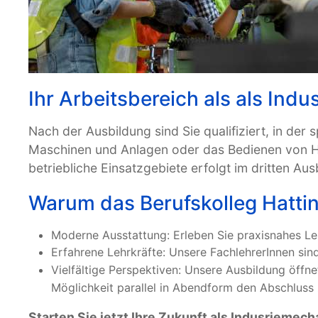
Ihr Arbeitsbereich als als Ind
Nach der Ausbildung sind Sie qualifiziert, in de
Maschinen und Anlagen oder das Bedienen von Hig
betriebliche Einsatzgebiete erfolgt im dritten Aus
Warum das Berufskolleg Hatti
Moderne Ausstattung: Erleben Sie praxisnahes L
Erfahrene Lehrkräfte: Unsere FachlehrerInnen sind
Vielfältige Perspektiven: Unsere Ausbildung öffn
Möglichkeit parallel in Abendform den Abschluss 
Starten Sie jetzt Ihre Zukunft als Indusriemecha